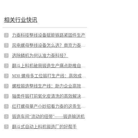
相关行业快讯
力泰科技整线设备赋能铁路紧固件生产
风电螺母整线设备怎么选？南京力泰科技给出专业答案
选除鳞机为何认准力泰科技？
翻斗上料机破局锻造生产痛点助推自动化升级
M30 螺母多工位锻打生产线：高效成型的精密之道
螺栓锻造整线生产线：助力企业高效生产
轴类件锻打前氧化皮清洗的高效解决方案
红打螺母量产小妙招看力泰的这条生产线
锻造车间“流动的纽带”——锻造输送机
翻斗式自动上料机锻造厂的好帮手